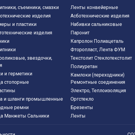
пники, съемники, смазки
Ленты конвейерные
отехнические изделия
Асботехнические изделия
еры и пластики
Набивки сальниковые
тотехнические изделия
Паронит
ники
Капролон Полиацеталь
ипники
Фторопласт, Лента ФУМ
роликовые, звездочки,
Текстолит Стеклотекстолит
я
Полиуретан
и и герметики
Камлоки (переходники)
а стопорные
Ремонтные соединения
астины
Электро, Теплоизоляция
а и шланги промышленные
Оргстекло
одные ремни
Брезенты
а Манжеты Сальники
Ленты
ьности
СО