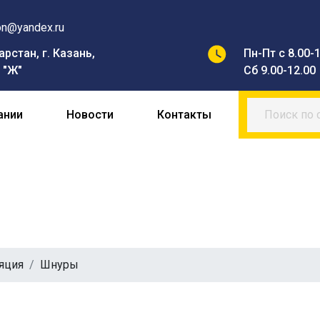
on@yandex.ru
рстан, г. Казань,
Пн-Пт с 8.00-1
7 "Ж"
Сб 9.00-12.00
ании
Новости
Контакты
яция
Шнуры