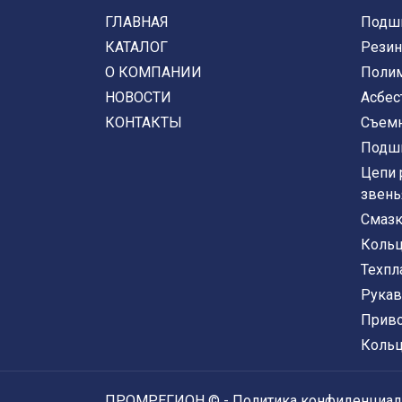
ГЛАВНАЯ
Подши
КАТАЛОГ
Резин
О КОМПАНИИ
Полим
НОВОСТИ
Асбес
КОНТАКТЫ
Съем
Подш
Цепи 
звень
Смазк
Кольц
Техпл
Рукав
Прив
Кольц
ПРОМРЕГИОН ©
-
Политика конфиденциал