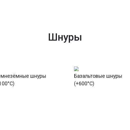
Шнуры
емнезёмные шнуры
Базальтовые шнуры
100°С)
(+600°С)