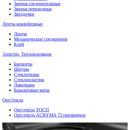
Звенья соеденительные
Звенья переходные
Звездочки
Ленты конвейерные
Ленты
Механические соединения
Клей
Электро, Теплоизоляция
Брезенты
Шнуры
Стеклоткань
Стеклопластик
Лакоткань
Базальтовые маты
Оргстекло
Оргстекло ТОСП
Оргстекло ACRYMA 72 прозрачное