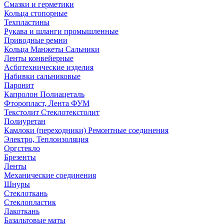
Смазки и герметики
Кольца стопорные
Техпластины
Рукава и шланги промышленные
Приводные ремни
Кольца Манжеты Сальники
Ленты конвейерные
Асботехнические изделия
Набивки сальниковые
Паронит
Капролон Полиацеталь
Фторопласт, Лента ФУМ
Текстолит Стеклотекстолит
Полиуретан
Камлоки (переходники) Ремонтные соединения
Электро, Теплоизоляция
Оргстекло
Брезенты
Ленты
Механические соединения
Шнуры
Стеклоткань
Стеклопластик
Лакоткань
Базальтовые маты