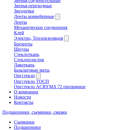
Звенья соеденительные
Звенья переходные
Звездочки
Ленты конвейерные
Ленты
Механические соединения
Клей
Электро, Теплоизоляция
Брезенты
Шнуры
Стеклоткань
Стеклопластик
Лакоткань
Базальтовые маты
Оргстекло
Оргстекло ТОСП
Оргстекло ACRYMA 72 прозрачное
О компании
Новости
Контакты
Подшипники, съемники, смазки
Съемники
Подшипники