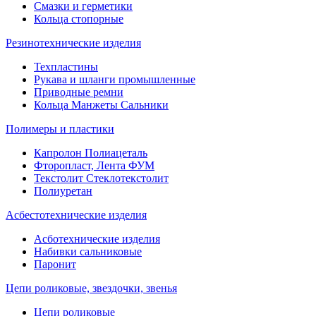
Смазки и герметики
Кольца стопорные
Резинотехнические изделия
Техпластины
Рукава и шланги промышленные
Приводные ремни
Кольца Манжеты Сальники
Полимеры и пластики
Капролон Полиацеталь
Фторопласт, Лента ФУМ
Текстолит Стеклотекстолит
Полиуретан
Асбестотехнические изделия
Асботехнические изделия
Набивки сальниковые
Паронит
Цепи роликовые, звездочки, звенья
Цепи роликовые