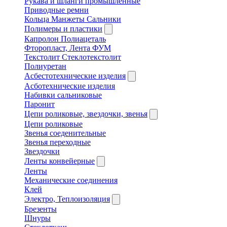
Рукава и шланги промышленные
Приводные ремни
Кольца Манжеты Сальники
Полимеры и пластики
Капролон Полиацеталь
Фторопласт, Лента ФУМ
Текстолит Стеклотекстолит
Полиуретан
Асбестотехнические изделия
Асботехнические изделия
Набивки сальниковые
Паронит
Цепи роликовые, звездочки, звенья
Цепи роликовые
Звенья соеденительные
Звенья переходные
Звездочки
Ленты конвейерные
Ленты
Механические соединения
Клей
Электро, Теплоизоляция
Брезенты
Шнуры