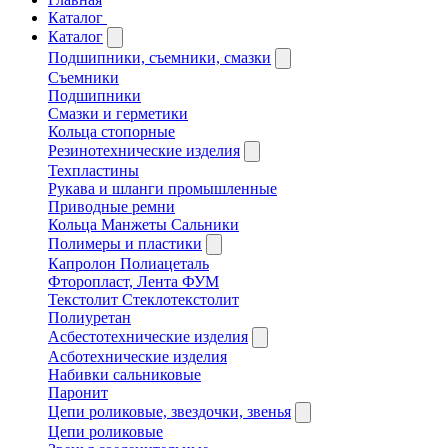
Каталог
Каталог
Подшипники, съемники, смазки
Съемники
Подшипники
Смазки и герметики
Кольца стопорные
Резинотехнические изделия
Техпластины
Рукава и шланги промышленные
Приводные ремни
Кольца Манжеты Сальники
Полимеры и пластики
Капролон Полиацеталь
Фторопласт, Лента ФУМ
Текстолит Стеклотекстолит
Полиуретан
Асбестотехнические изделия
Асботехнические изделия
Набивки сальниковые
Паронит
Цепи роликовые, звездочки, звенья
Цепи роликовые