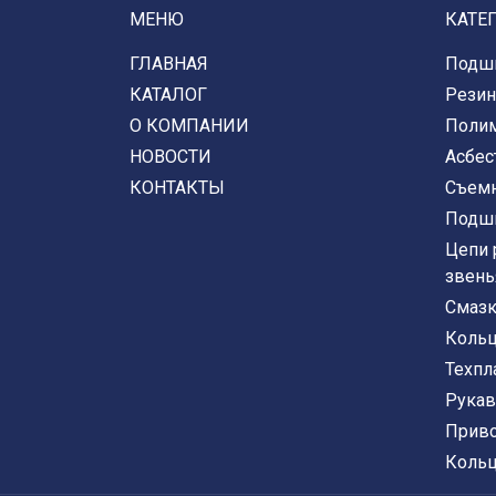
МЕНЮ
КАТЕ
ГЛАВНАЯ
Подши
КАТАЛОГ
Резин
О КОМПАНИИ
Полим
НОВОСТИ
Асбес
КОНТАКТЫ
Съем
Подш
Цепи 
звень
Смазк
Кольц
Техпл
Рукав
Прив
Кольц