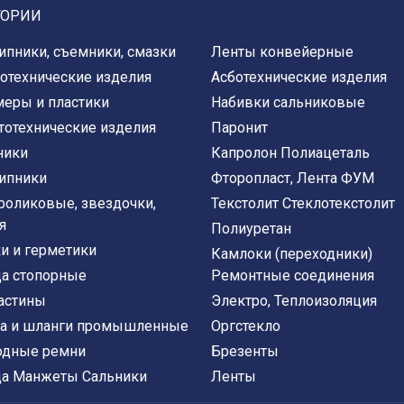
ГОРИИ
пники, съемники, смазки
Ленты конвейерные
отехнические изделия
Асботехнические изделия
еры и пластики
Набивки сальниковые
тотехнические изделия
Паронит
ники
Капролон Полиацеталь
ипники
Фторопласт, Лента ФУМ
роликовые, звездочки,
Текстолит Стеклотекстолит
я
Полиуретан
и и герметики
Камлоки (переходники)
а стопорные
Ремонтные соединения
астины
Электро, Теплоизоляция
а и шланги промышленные
Оргстекло
одные ремни
Брезенты
а Манжеты Сальники
Ленты