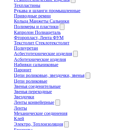
Техпластины
Рукава и шланги промышленные
Приводные ремни
Кольца Манжеты Сальники
Полимеры и пластики
Капролон Полиацеталь
Фторопласт, Лента ФУМ
Текстолит Стеклотекстолит
Полиуретан
Асбестотехнические изделия
Асботехнические изделия
Набивки сальниковые
Паронит
Цепи роликовые, звездочки, звенья
Цепи роликовые
Звенья соеденительные
Звенья переходные
Звездочки
Ленты конвейерные
Ленты
Механические соединения
Клей
Электро, Теплоизоляция
Брезенты