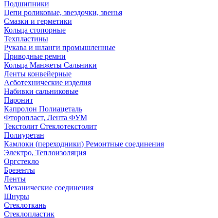
Подшипники
Цепи роликовые, звездочки, звенья
Смазки и герметики
Кольца стопорные
Техпластины
Рукава и шланги промышленные
Приводные ремни
Кольца Манжеты Сальники
Ленты конвейерные
Асботехнические изделия
Набивки сальниковые
Паронит
Капролон Полиацеталь
Фторопласт, Лента ФУМ
Текстолит Стеклотекстолит
Полиуретан
Камлоки (переходники) Ремонтные соединения
Электро, Теплоизоляция
Оргстекло
Брезенты
Ленты
Механические соединения
Шнуры
Стеклоткань
Стеклопластик