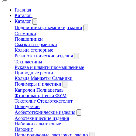
Главная
Каталог
Каталог
Подшипники, съемники, смазки
Съемники
Подшипники
Смазки и герметики
Кольца стопорные
Резинотехнические изделия
Техпластины
Рукава и шланги промышленные
Приводные ремни
Кольца Манжеты Сальники
Полимеры и пластики
Капролон Полиацеталь
Фторопласт, Лента ФУМ
Текстолит Стеклотекстолит
Полиуретан
Асбестотехнические изделия
Асботехнические изделия
Набивки сальниковые
Паронит
Цепи роликовые, звездочки, звенья